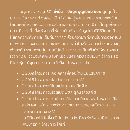
หญิงแกร่งแห่งยุค5G
น้ำผึ้ง –
ปิยนุช บุญเยี่ยมเยียน
ผู้ปลุกปั้น
บริษัท นีโอ 3241 ดีเวลลอปเม้นท์ จำกัด ผู้พัฒนาอสังหาริมทรัพย์ น้อง
ใหม่ แต่คร่ำหวอดในวงการอสังหาริมทรัพย์มากว่า 10 ปี เป็นผู้ที่ยึดแนว
ความคิด มุ่งมั่นที่จะพัฒนาที่พักอาศัยให้รองรับรูปแบบวิถีชีวิตคนเมือง
ให้เกิดความคุ้มค่าและเต็มที่มากที่สุด ด้วยความพิถีพิถันในการออกแบบ
ทุกพื้นที่การใช้งาน คิด วิเคราะห์และคำนึงถึงไลฟ์สไตล์การใช้ชีวิตของผู้
พักอาศัย จากความทุ่มเทและใส่ใจในทุกรายละเอียดจึงทำให้ตลอดระยะ
เวลา 10 ปี จวบจนจัดตั้งบริษัท นีโอ 3241 ดีเวลลอปเม้นท์ จำกัด หรือ
นีโอ กรุ๊ป ได้ผุดโครงการมาแล้วถึง 7 โครงการ ได้แก่
ปี 2009 โครงการ เดอะคลาสซี่คอนโดมีเนียมรัชดา 19
ปี 2015 โครงการนีโอเฮ้าส์ นาคนิวาส32
ปี 2017 โครงการนีโอสเปซ สุคนธสวัสดิ์ 3
ปี 2018 โครงการนีโอสเปซ พลัส สุคนธสวัสดิ์ 3
ปี 2019 โครงการ เซนส์ บายนีโอ นาคนิวาส 48, โครงการ นีโอ
สเปซ แอทเวิร์ค ลาดพร้าว41 (ซอยภาวนา), และโครงการ บริ
ทลอฟท์ นาคนิวาส32
และปีถัดมาได้ก่อตั้ง บริษัท บ้านสร้างมิตร จำกัด และมีโครงการ
เพิ่มมาอีก 4 โครงการ ได้แก่