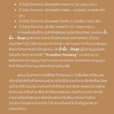
ปี 2020 โครงการ บริทลอฟท์ นาคนิวาส 32 ( Sold Out )
ปี 2021 โครงการ บริทลอฟท์ เกษตร – นวมินทร์ ( ลาดปลาเค้า
34 )
ปี 2022 โครงการ บริทลอฟท์ โชคชัย 4 ( โชคชัย 4 ซอย 28 )
ปี 2023 โครงการ บริทตัน ลาดพร้าว 41 ( ซอยภาวนา )
จากจุดเริ่มต้นเล็กๆ สู่บริษัทผู้พัฒนาอสังหาริมทรัพย์ น้องใหม่
น้ำ
ผึ้ง –
ปิยนุช
ผู้บริหารสาวแกร่งถึงแม้จะเคยผ่านวิกฤตหนัก น้ำท่วม
กรุงเทพฯ ในปี 2554 สถานการณ์โรคระบาด Covid 19 ที่กระทบต่อแผน
พัฒนาโครงการอย่างใหญ่หลวง แต่
น้ำผึ้ง –
ปิยนุช
ผู้มีความมุ่งมั่นและ
ไม่ย่อท้อ โดยการนำหลัก
“
Possitive Thinking”
มาบริหารงาน
พร้อมกับการวางแผนการทำงานอย่างรอบคอบ ในหลากหลายมุมมอง
จึงทำให้เธอก้าวผ่านอุปสรรคในทุกครั้งมาได้
พร้อมทั้งนำหลักการใช้ชีวิต ที่ทำทุกอย่าง ให้เต็มที่และดีที่สุด คัด
เลือกสิ่งดีๆให้กับชีวิตครอบครัวมาปรับใช้ในการทำงาน คือคัดเลือกวัสดุ
อุปกรณ์ที่ดี ควบคุมงานก่อสร้างใส่ใจในรายละเอียด เดินตรวจงานด้วย
ตัวเอง และนำสินค้ามาตั้งราคาที่สมเหตุสมผล รวมถึงงานบริการหลัง
การขายที่ลงไปดูรายละเอียดด้วยตัวเองจึงพัฒนาโครงการด้วย
ประสบการณ์และความเข้าใจ ใส่รายละเอียดเข้าไปในที่อยู่อาศัยทุก
หลังคาเรือน