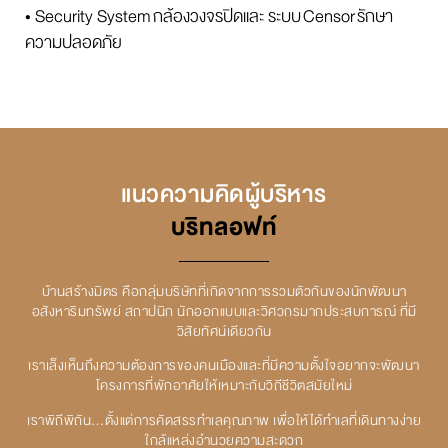
• Security System
กล้องวงจรปิดและ ระบบ
Censor
รักษา
ความปลอดภัย
แนวความคิดผู้บริหาร
บริทลอฟท์
บ้านสร้างมิตร คือกลุ่มบริษัทที่เกิดจากการรวมตัวกันของนักพัฒนา
อสังหาริมทรัพย์ สถาปนิก นักออกแบบและวิศวกรมากประสบการณ์ ที่มี
วิสัยทัศน์เดียวกัน
เราเล็งเห็นถึงความต้องการของคนเมืองและที่มีความตั้งใจอยากจะพัฒนา
โครงการที่พักอาศัยให้เหมาะกับวิถีชีวิตสมัยใหม่
เราพิถีพิถัน…ตั้งแต่การคัดสรรทำเลคุณภาพ เพื่อให้ได้ทำเลที่เดินทางง่าย
ใกล้แหล่งอำนวยความสะดวก