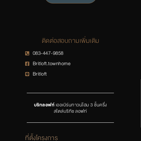
ติดต่อสอบถามเพิ่มเติม
083-447-9858
Britloft.townhome
Britloft
บริทลอฟท์
เออเบิร์นทาวน์โฮม 3 ชั้นครึ่ง
สไตล์บริทิช ลอฟท์
ที่ตั้งโครงการ